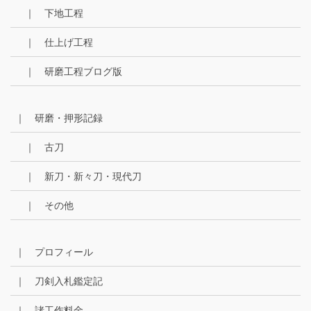
｜ 下地工程
｜ 仕上げ工程
｜ 研磨工程ブログ版
｜ 研磨・押形記録
｜ 古刀
｜ 新刀・新々刀・現代刀
｜ その他
｜ プロフィール
｜ 刀剣入札鑑定記
｜ 諸工作料金