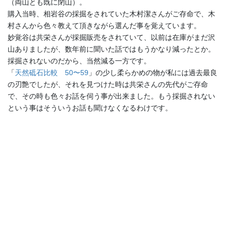
（両山とも既に閉山）。
購入当時、相岩谷の採掘をされていた木村潔さんがご存命で、木
村さんから色々教えて頂きながら選んだ事を覚えています。
妙覚谷は共栄さんが採掘販売をされていて、以前は在庫がまだ沢
山ありましたが、数年前に聞いた話ではもうかなり減ったとか。
採掘されないのだから、当然減る一方です。
「
天然砥石比較 50〜59
」の少し柔らかめの物が私には過去最良
の刃艶でしたが、それを見つけた時は共栄さんの先代がご存命
で、その時も色々お話を伺う事が出来ました。もう採掘されない
という事はそういうお話も聞けなくなるわけです。