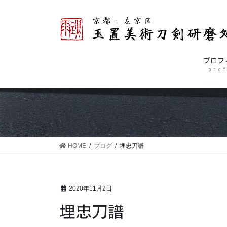
コ
ナ
ン
ビ
テ
ゲ
ン
ー
ツ
シ
プロフ
に
ョ
p r o f
移
ン
動
に
移
動
HOME
ブログ
埋忠刀譜
2020年11月2日
埋忠刀譜