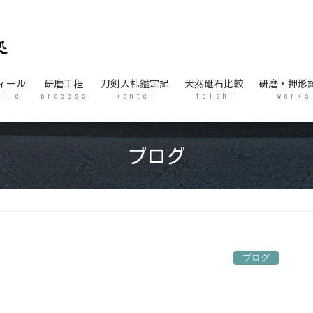
ィール
研磨工程
刀剣入札鑑定記
天然砥石比較
研磨・押形
 i l e
p r o c e s s
k a n t e i
t o i s h i
w o r k s
ブログ
ブログ