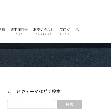
記録
諸工作料金
お問い合わせ
ブログ
f e e
c o n t a c t
b l o g
刀工名やテーマなどで検索