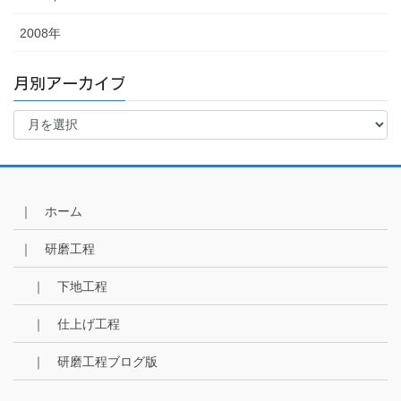
2008年
月別アーカイブ
月
別
ア
ー
カ
イ
｜ ホーム
ブ
｜ 研磨工程
｜ 下地工程
｜ 仕上げ工程
｜ 研磨工程ブログ版