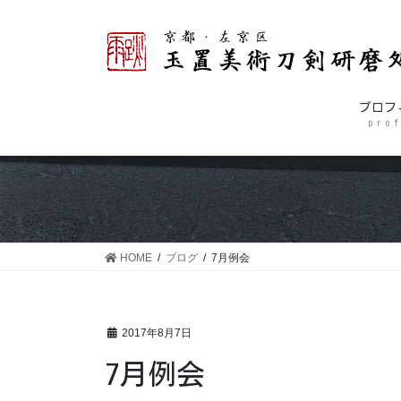
コ
ナ
ン
ビ
テ
ゲ
ン
ー
ツ
シ
プロフ
に
ョ
p r o f
移
ン
動
に
移
動
HOME
ブログ
7月例会
2017年8月7日
7月例会