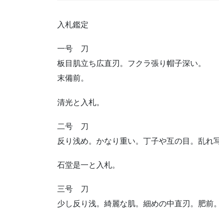
入札鑑定
一号 刀
板目肌立ち広直刃。フクラ張り帽子深い。
末備前。
清光と入札。
二号 刀
反り浅め。かなり重い。丁子や互の目。乱れ
石堂是一と入札。
三号 刀
少し反り浅。綺麗な肌。細めの中直刃。肥前