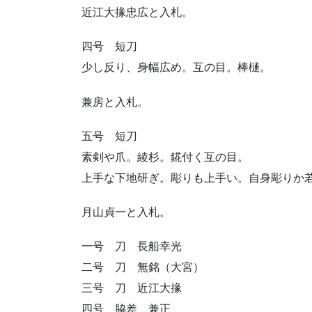
近江大掾忠広と入札。
四号 短刀
少し反り、身幅広め。互の目。棒樋。
兼房と入札。
五号 短刀
素剣や爪。綾杉。錵付く互の目。
上手な下地研ぎ。彫りも上手い。自身彫りか
月山貞一と入札。
一号 刀 長船幸光
二号 刀 無銘（大宮）
三号 刀 近江大掾
四号 脇差 兼正