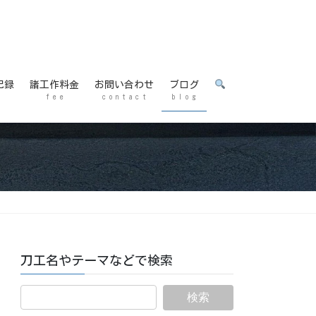
記録
諸工作料金
お問い合わせ
ブログ
f e e
c o n t a c t
b l o g
刀工名やテーマなどで検索