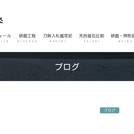
ィール
研磨工程
刀剣入札鑑定記
天然砥石比較
研磨・押形
 i l e
p r o c e s s
k a n t e i
t o i s h i
w o r k s
ブログ
ブログ