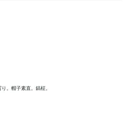
写り。帽子素直。鎬柾。
。