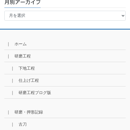
月別アーカイブ
月
別
ア
ー
カ
イ
｜ ホーム
ブ
｜ 研磨工程
｜ 下地工程
｜ 仕上げ工程
｜ 研磨工程ブログ版
｜ 研磨・押形記録
｜ 古刀