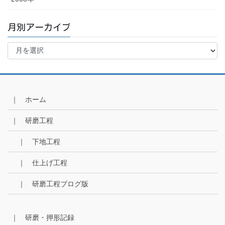
月別アーカイブ
月
別
ア
ー
カ
イ
｜ ホーム
ブ
｜ 研磨工程
｜ 下地工程
｜ 仕上げ工程
｜ 研磨工程ブログ版
｜ 研磨・押形記録