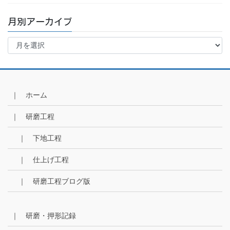
月別アーカイブ
月
別
ア
ー
カ
イ
｜ ホーム
ブ
｜ 研磨工程
｜ 下地工程
｜ 仕上げ工程
｜ 研磨工程ブログ版
｜ 研磨・押形記録