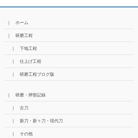
ア
ー
カ
イ
｜ ホーム
ブ
｜ 研磨工程
｜ 下地工程
｜ 仕上げ工程
｜ 研磨工程ブログ版
｜ 研磨・押形記録
｜ 古刀
｜ 新刀・新々刀・現代刀
｜ その他