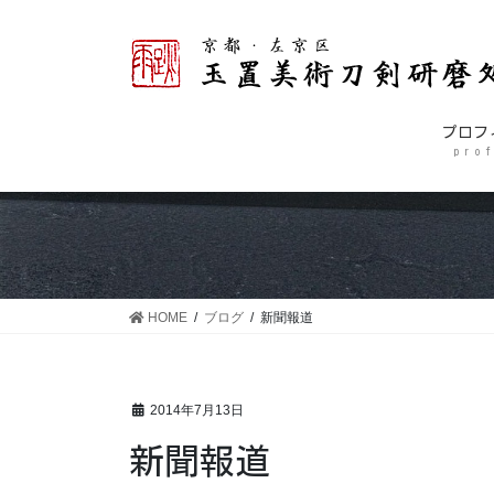
コ
ナ
ン
ビ
テ
ゲ
ン
ー
ツ
シ
プロフ
に
ョ
p r o f
移
ン
動
に
移
動
HOME
ブログ
新聞報道
2014年7月13日
新聞報道