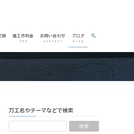
記録
諸工作料金
お問い合わせ
ブログ
f e e
c o n t a c t
b l o g
刀工名やテーマなどで検索