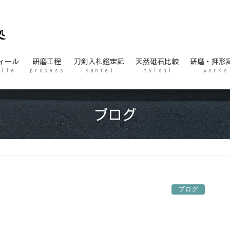
ィール
研磨工程
刀剣入札鑑定記
天然砥石比較
研磨・押形
 i l e
p r o c e s s
k a n t e i
t o i s h i
w o r k s
ブログ
ブログ