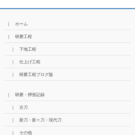
ア
ー
カ
イ
｜ ホーム
ブ
｜ 研磨工程
｜ 下地工程
｜ 仕上げ工程
｜ 研磨工程ブログ版
｜ 研磨・押形記録
｜ 古刀
｜ 新刀・新々刀・現代刀
｜ その他