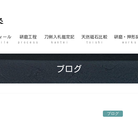
ィール
研磨工程
刀剣入札鑑定記
天然砥石比較
研磨・押形
 i l e
p r o c e s s
k a n t e i
t o i s h i
w o r k s
ブログ
ブログ