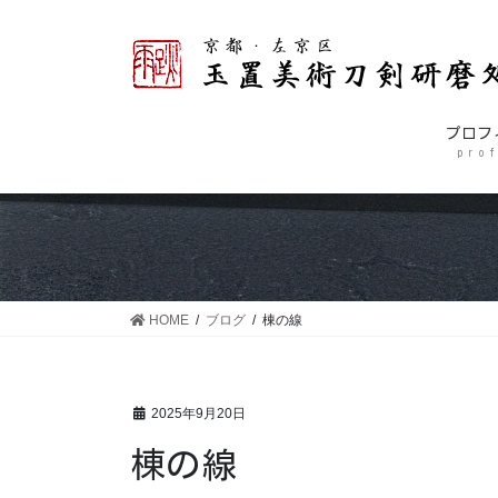
コ
ナ
ン
ビ
テ
ゲ
ン
ー
ツ
シ
プロフ
に
ョ
p r o f
移
ン
動
に
移
動
HOME
ブログ
棟の線
2025年9月20日
棟の線