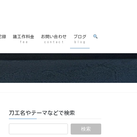
記録
諸工作料金
お問い合わせ
ブログ
f e e
c o n t a c t
b l o g
刀工名やテーマなどで検索