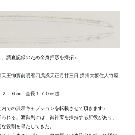
３年、調査記録のため全身押形を採拓）
王御寳前明暦四戊戌天正月廿三日 摂州大坂住人竹屋
２．６㎝ 全長１７０㎝超
社内での展示キャプションを転載させて頂きます）
行われる。渡御列には、御神宝を捧持する所役があり、
切な役割を果たしてきた。