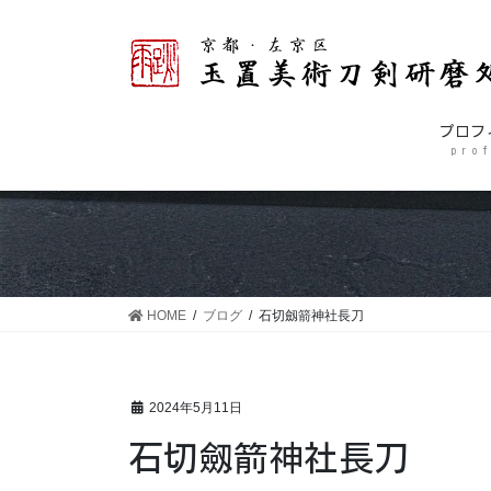
コ
ナ
ン
ビ
テ
ゲ
ン
ー
ツ
シ
プロフ
に
ョ
p r o f
移
ン
動
に
移
動
HOME
ブログ
石切劔箭神社長刀
2024年5月11日
石切劔箭神社長刀