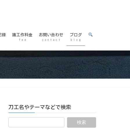
記録
諸工作料金
お問い合わせ
ブログ
f e e
c o n t a c t
b l o g
刀工名やテーマなどで検索