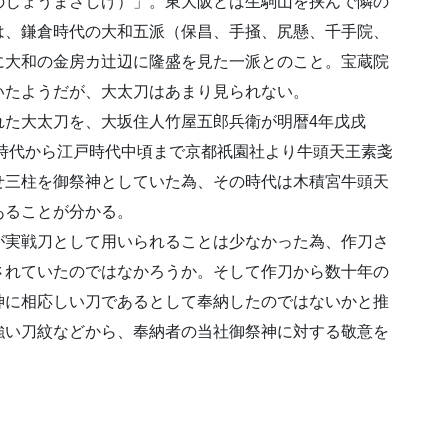
のじょうまさしげ）」。東大阪とは生駒山を挟んで隣の
は、鎌倉時代の大和五派（保昌、手掻、尻懸、千手院、
に大和の金房カ辻辺に隆盛を見た一派とのこと。宝蔵院
いたようだが、大太刀はあまり見られない。
れた大太刀を、大坂住人竹屋五郎兵衛が明暦4年戊戌
町時代から江戸時代中頃まで京都祇園社より牛頭天王素戔
せ三柱を御祭神としていた為、その時代は木積宮牛頭天
あることが分かる。
が実戦刀として用いられることは少なかった為、作刀さ
されていたのではなかろうか。そして作刀から数十年の
神に相応しい刀であるとして奉納したのではないかと推
強い刀紋などから、奉納者の当社御祭神に対する敬意を