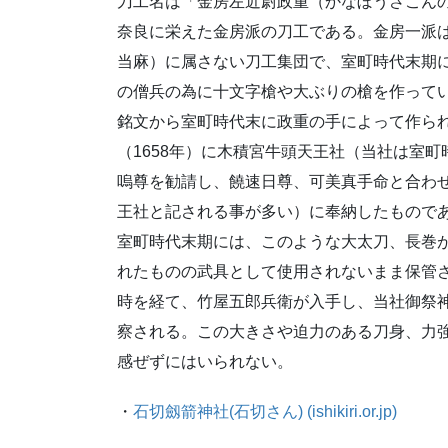
刀工名は「金房左近尉政重（かなぼうさこん
奈良に栄えた金房派の刀工である。金房一派
当麻）に属さない刀工集団で、室町時代末期
の僧兵の為に十文字槍や大ぶりの槍を作って
銘文から室町時代末に政重の手によって作ら
（1658年）に木積宮牛頭天王社（当社は室
嗚尊を勧請し、饒速日尊、可美真手命と合わ
王社と記される事が多い）に奉納したもので
室町時代末期には、このような大太刀、長巻
れたものの武具として使用されないまま保管
時を経て、竹屋五郎兵衛が入手し、当社御祭
察される。この大きさや迫力のある刀身、力
感ぜずにはいられない。
・
石切劔箭神社(石切さん) (ishikiri.or.jp)