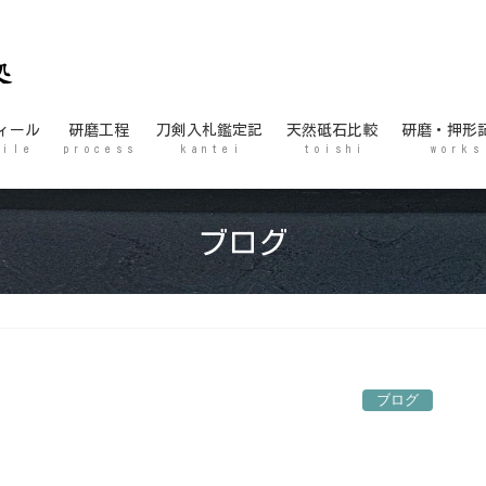
ィール
研磨工程
刀剣入札鑑定記
天然砥石比較
研磨・押形
 i l e
p r o c e s s
k a n t e i
t o i s h i
w o r k s
ブログ
ブログ