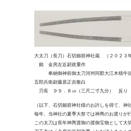
大太刀（長刀）石切劔箭神社蔵 （２０２
銘 金房左近尉政重作
奉納御神前御太刀河州同郡大江木積牛頭天
五郎兵衛尉藤原正吉敬白
刃長 ９９．８㎝（三尺二寸九分） 反り 
（以下、石切劔箭神社様のお許しを得て、神
毎年、当神社の夏季大祭では神輿のお渡りが
この太刀は長年神輿渡御の渡御宝物として大