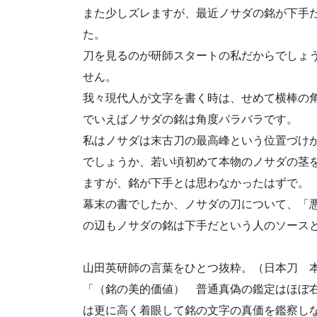
また少しズレますが、最近ノサダの銘が下手
た。
刀を見るのが研師スタートの私だからでしょ
せん。
我々現代人が文字を書く時は、せめて横棒の
でいえばノサダの銘は角度バラバラです。
私はノサダは末古刀の最高峰という位置づけ
でしょうか、若い頃初めて本物のノサダの茎
ますが、銘が下手とは思わなかったはずで。
幕末の書でしたか、ノサダの刀について、「
の辺もノサダの銘は下手だという人のソース
山田英研師の言葉をひとつ抜粋。（日本刀 
「（銘の美的価値） 普通真偽の鑑定はほぼ
は更に高く着眼して銘の文字の真価を鑑察し