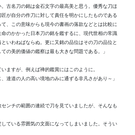
い。古名刀の銘は金石文字の最高美と思う。優秀な刀ほ
刀匠が自分の作刀に対して責任を明かにしたものである
って、この意味からも現今の書画の落款などとは比較に
生命のかかった日本刀の銘を鑑するに、現代世相の常識
当といわねばならぬ。更に又銘の品位はその刀の品位と
しての美的価値の鑑察は最も大きな問題である。」
ていますが、例えば禅的鑑賞にはこのように。
じ、達道の人の高い境地のみに通ずる非凡さがあり～」
数センチの範囲の連続で刀を見ていましたが、そんなも
定している雰囲気の文面になってしまいました。そうい