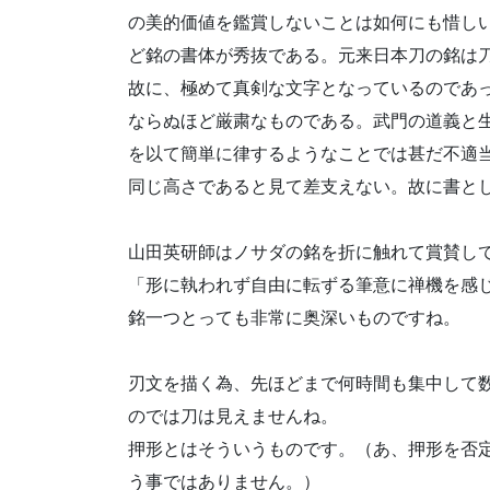
の美的価値を鑑賞しないことは如何にも惜し
ど銘の書体が秀抜である。元来日本刀の銘は
故に、極めて真剣な文字となっているのであ
ならぬほど厳粛なものである。武門の道義と
を以て簡単に律するようなことでは甚だ不適
同じ高さであると見て差支えない。故に書と
山田英研師はノサダの銘を折に触れて賞賛し
「形に執われず自由に転ずる筆意に禅機を感
銘一つとっても非常に奥深いものですね。
刃文を描く為、先ほどまで何時間も集中して
のでは刀は見えませんね。
押形とはそういうものです。（あ、押形を否
う事ではありません。）