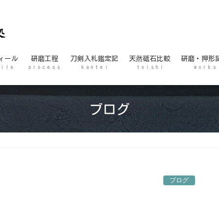
ィール
研磨工程
刀剣入札鑑定記
天然砥石比較
研磨・押形
 i l e
p r o c e s s
k a n t e i
t o i s h i
w o r k s
ブログ
ブログ