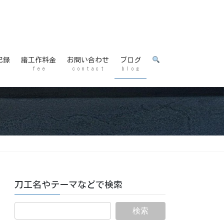
記録
諸工作料金
お問い合わせ
ブログ
f e e
c o n t a c t
b l o g
刀工名やテーマなどで検索