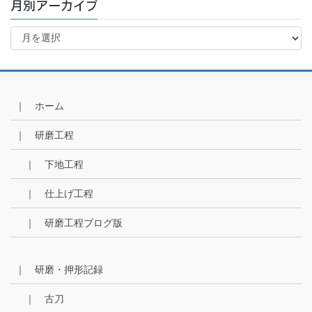
月別アーカイブ
月
別
ア
ー
カ
イ
｜ ホーム
ブ
｜ 研磨工程
｜ 下地工程
｜ 仕上げ工程
｜ 研磨工程ブログ版
｜ 研磨・押形記録
｜ 古刀