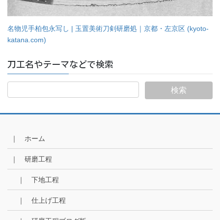
名物児手柏包永写し | 玉置美術刀剣研磨処｜京都・左京区 (kyoto-
katana.com)
刀工名やテーマなどで検索
｜ ホーム
｜ 研磨工程
｜ 下地工程
｜ 仕上げ工程