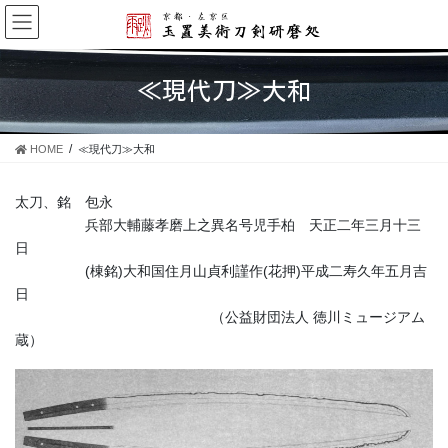
コ
ナ
ン
ビ
テ
ゲ
ン
ー
≪現代刀≫大和
ツ
シ
に
ョ
移
ン
HOME
≪現代刀≫大和
動
に
移
動
太刀、銘 包永
兵部大輔藤孝磨上之異名号児手柏 天正二年三月十三
日
(棟銘)大和国住月山貞利謹作(花押)平成二寿久年五月吉
日
（公益財団法人 徳川ミュージアム
蔵）