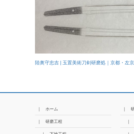
陸奥守忠吉 | 玉置美術刀剣研磨処｜京都・左京区 (kyo
｜ ホーム
｜ 
｜ 研磨工程
｜
｜ 下地工程
｜