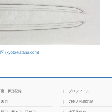
to-katana.com)
研磨・押形記録
｜ プロフィール
 古刀
｜ 刀剣入札鑑定記
 新刀・新々刀・現代刀
｜ 諸工作料金