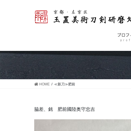
コ
ナ
ン
ビ
テ
ゲ
ン
ー
ツ
シ
プロフ
に
ョ
p r o f
移
ン
動
に
移
動
HOME
≪新刀≫肥前
脇差、銘 肥前國陸奥守忠吉