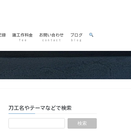
記録
諸工作料金
お問い合わせ
ブログ
f e e
c o n t a c t
b l o g
刀工名やテーマなどで検索