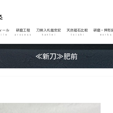
ィール
研磨工程
刀剣入札鑑定記
天然砥石比較
研磨・押形
 i l e
p r o c e s s
k a n t e i
t o i s h i
w o r k s
≪新刀≫肥前