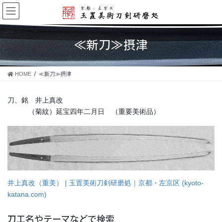
コ
ナ
ン
ビ
テ
ゲ
ン
ー
≪新刀≫摂津
ツ
シ
に
ョ
移
ン
HOME
≪新刀≫摂津
動
に
移
動
刀、銘 井上真改
（菊紋）延宝四年二月日 （重要美術品）
井上真改（重美） | 玉置美術刀剣研磨処｜京都・左京区 (kyoto-
katana.com)
刀工名やテーマなどで検索