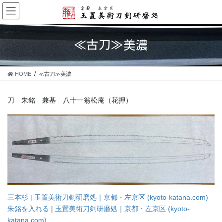
コ
ナ
ン
ビ
テ
ゲ
ン
ー
≪古刀≫美濃
ツ
シ
に
ョ
移
ン
HOME
≪古刀≫美濃
動
に
移
動
刀 朱銘 兼基 八十一翁松庵（花押）
三本杉 | 玉置美術刀剣研磨処｜京都・左京区 (kyoto-katana.com)
朱銘を入れる | 玉置美術刀剣研磨処｜京都・左京区 (kyoto-
katana.com)